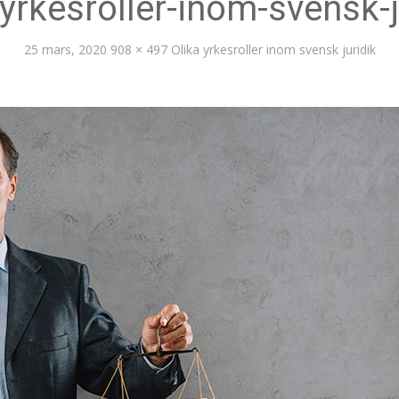
-yrkesroller-inom-svensk-j
25 mars, 2020
908 × 497
Olika yrkesroller inom svensk juridik